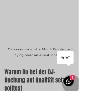
Close-up view of a Mini 4 Pro drone 
flying over an event location
Hilfe?
Warum Du bei der DJ-
1
Buchung auf Qualität setzen 
solltest
Es geht nicht nur darum, Musik 
abzuspielen. Ein DJ schafft 