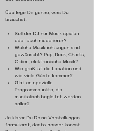
Überlege Dir genau, was Du 
brauchst:
Soll der DJ nur Musik spielen 
oder auch moderieren?
Welche Musikrichtungen sind 
gewünscht? Pop, Rock, Charts, 
Oldies, elektronische Musik?
Wie groß ist die Location und 
wie viele Gäste kommen?
Gibt es spezielle 
Programmpunkte, die 
musikalisch begleitet werden 
sollen?
Je klarer Du Deine Vorstellungen 
formulierst, desto besser kannst 