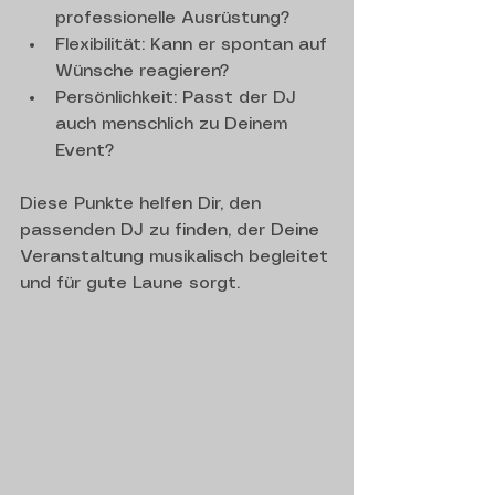
professionelle Ausrüstung?
Flexibilität: Kann er spontan auf 
Wünsche reagieren?
Persönlichkeit: Passt der DJ 
auch menschlich zu Deinem 
Event?
Diese Punkte helfen Dir, den 
passenden DJ zu finden, der Deine 
Veranstaltung musikalisch begleitet 
und für gute Laune sorgt.